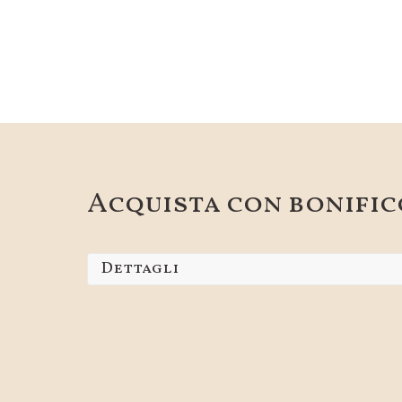
Acquista con bonific
Dettagli
Il regalo è acquistabile con pagamento t
Inviaci la ricevuta del pagamento all'indi
numero 0141 292174