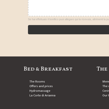
Se hai effettuato il bonifico puoi allegare qui la ricevuta, altrimenti la 
Bed & Breakfast
The
The Rooms
Men
Offers and prices
The w
Hydromassage
Ceri
La Corte di Arianna
Our 