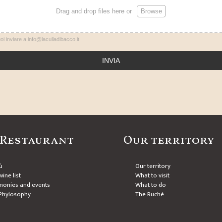
Drag and drop files here or
Browse
puoi inviare a info@laculladibacco.it
INVIA
 Restaurant
Our territory
ù
Our territory
ine list
What to visit
monies and events
What to do
Phylosophy
The Ruché